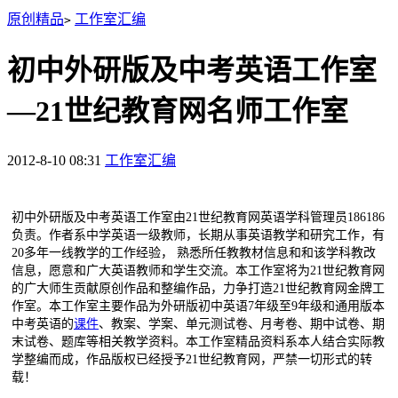
原创精品
工作室汇编
>
初中外研版及中考英语工作室
—21世纪教育网名师工作室
2012-8-10 08:31
工作室汇编
初中外研版及中考英语工作室由
21
世纪教育网英语学科管理员
186186
负责。作者系中学英语一级教师，长期从事英语教学和研究工作，有
20
多年一线教学的工作经验， 熟悉所任教教材信息和和该学科教改
信息，愿意和广大英语教师和学生交流。本工作室将为
21
世纪教育网
的广大师生贡献原创作品和整编作品，力争打造
21
世纪教育网金牌工
作室。本工作室主要作品为外研版初中英语
7
年级至
9
年级和通用版本
中考英语的
课件
、教案、学案、单元测试卷、月考卷、期中试卷、期
末试卷、题库等相关教学资料。本工作室精品资料系本人结合实际教
学整编而成，作品版权已经授予
21
世纪教育网，严禁一切形式的转
载！