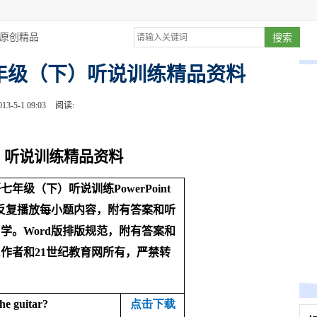
原创精品
七年级（下）听说训练精品资料
13-5-1 09:03
阅读:
）听说训练精品资料
语七年级（下）听说训练
PowerPoint
反复播放每小题内容，附有答案和听
自学。
Word
版排版规范，附有答案和
属作者和
21
世纪教育网所有，严禁转
he guitar?
点击下载