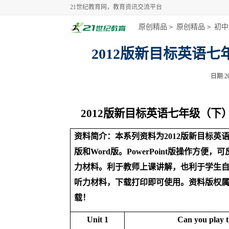
21世纪教育网，教育资讯交流平台
原创精品
原创精品
初中
>
>
2012版新目标英语
日期:20
2012
版新目标英语七年级（下
资料简介：本系列资料为
2012
版新目标英
版和
Word
版。
PowerPoint
版操作方便，可
力材料。利于教师上课讲解，也利于学生
听力材料，下载打印即可使用。资料版权
载！
Unit 1
Can you play t