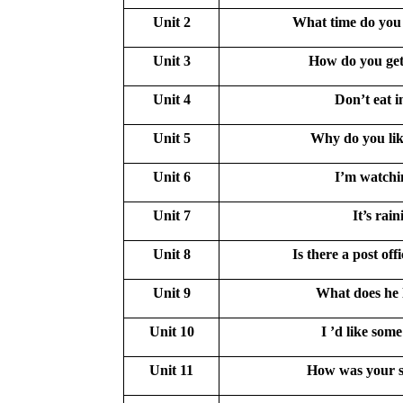
Unit 2
What time do you 
Unit 3
How do you get
Unit 4
Don’t eat in
Unit 5
Why do you li
Unit 6
I’m watchi
Unit 7
It’s rain
Unit 8
Is there a post off
Unit 9
What does he 
Unit 10
I ’d like some
Unit 11
How was your s