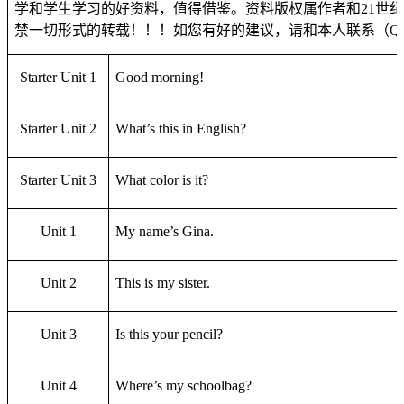
学和学生学习的好资料，值得借鉴。资料版权属作者和
21
世
禁一切形式的转载！！！如您有好的建议，请和本人联系（
Q
Starter Unit 1
Good morning!
Starter Unit 2
What’s this in English?
Starter Unit 3
What color is it?
Unit 1
My name’s Gina.
Unit 2
This is my sister.
Unit 3
Is this your pencil?
Unit 4
Where’s my schoolbag?