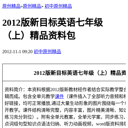
原创精品
原创精品
初中原创精品
>
>
2012版新目标英语七年级
（上）精品资料包
2012-11-1 09:20
初中原创精品
2012
版
新目标
英语
七年级（上）精品资
资料简介：
本资料根据
2012
版新教材经作者结合实际教学整
辑而成。
包含全单元教学
课件
（课件插入了全部听力音频和
好链接，均可正常播放
,
通过大量生动形象的图片围绕每一个
开教学。课件结构清晰完整，内容丰富，图片精美清晰、知
练习充分到位）。附有全单元教案，全单元学案，同步练习
点词组句型知识点语法归纳、听力动画视频，
word
版资料排