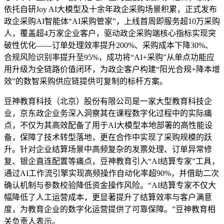
依托自研Joy AI大模型及十余年政企采购场景积累，正式发布
政企采购AI智能体“AI采购管家”，上线首周即服务超10万采购
人，覆盖超4万家企业客户，驱动政企采购端核心指标实现突
破性优化——订单处理效率提升200%、采购成本下降30%、
合规风险识别率提升至95%，成功将“AI+采购”从单点功能应
用升级为全链路价值闭环，为政企客户构建“阳光合规+降本增
效”的数智采购供应链提供可复制的标杆方案。
豆神教育科技（北京）股份有限公司是一家大型教育科技企
业，京东政企业务深入洞察其在课程数字化过程中的实际痛
点，不仅为其高效配备了用于AI大模型本地部署的高性能设
备，保障了技术转型落地，更在合作中实现了采购规模的跃
升。针对企业结算场景中高频复杂的发票处理、订单异常修
复、银企直连配置等痛点，豆神教育引入“AI结算专家”工具，
通过AI工作流引擎实现高频操作自动化率超90%，并借助二次
确认机制与参数校验降低资金操作风险。“AI结算专家不仅大
幅降低了人工运营成本，更显著提升了结算效率与客户满意
度，为教育企业的数字化运营提供了可靠保障。”豆神教育相
关负责人表示。