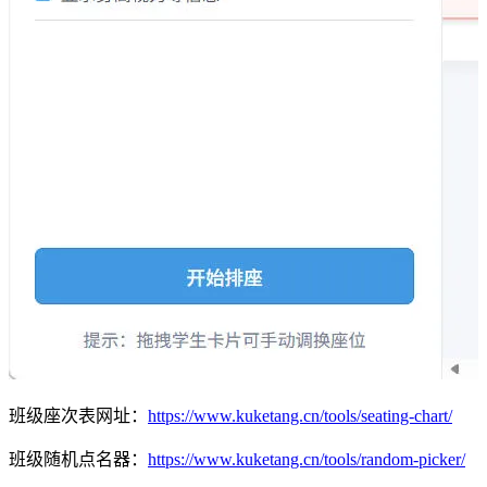
班级座次表网址：
https://www.kuketang.cn/tools/seating-chart/
班级随机点名器：
https://www.kuketang.cn/tools/random-picker/