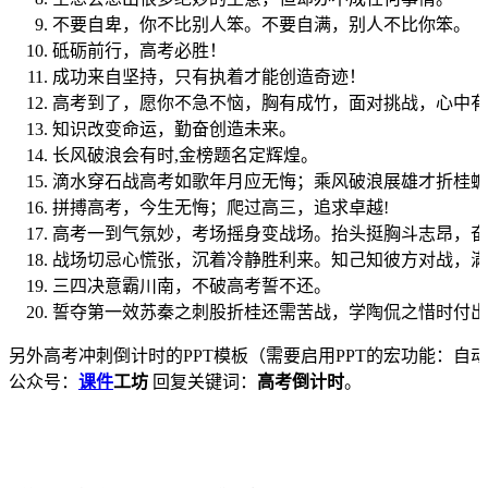
不要自卑，你不比别人笨。不要自满，别人不比你笨。
砥砺前行，高考必胜！
成功来自坚持，只有执着才能创造奇迹！
高考到了，愿你不急不恼，胸有成竹，面对挑战，心中有
知识改变命运，勤奋创造未来。
长风破浪会有时,金榜题名定辉煌。
滴水穿石战高考如歌年月应无悔；乘风破浪展雄才折桂蟾
拼搏高考，今生无悔；爬过高三，追求卓越!
高考一到气氛妙，考场摇身变战场。抬头挺胸斗志昂，奋
战场切忌心慌张，沉着冷静胜利来。知己知彼方对战，满
三四决意霸川南，不破高考誓不还。
誓夺第一效苏秦之刺股折桂还需苦战，学陶侃之惜时付出
另外高考冲刺倒计时的PPT模板（需要启用PPT的宏功能：
公众号：
课件
工坊
回复关键词：
高考倒计时
。