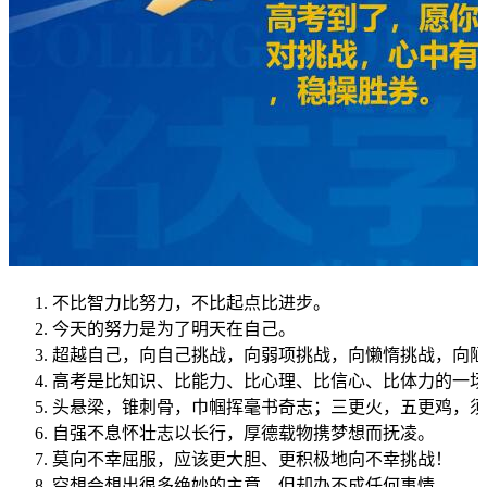
不比智力比努力，不比起点比进步。
今天的努力是为了明天在自己。
超越自己，向自己挑战，向弱项挑战，向懒惰挑战，向陋
高考是比知识、比能力、比心理、比信心、比体力的一场
头悬梁，锥刺骨，巾帼挥毫书奇志；三更火，五更鸡，须
自强不息怀壮志以长行，厚德载物携梦想而抚凌。
莫向不幸屈服，应该更大胆、更积极地向不幸挑战！
空想会想出很多绝妙的主意，但却办不成任何事情。