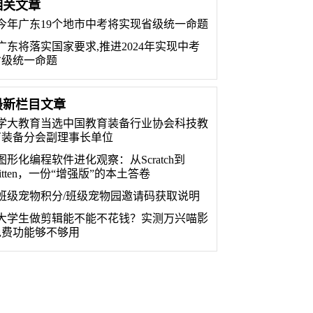
相关文章
今年广东19个地市中考将实现省级统一命题
广东将落实国家要求,推进2024年实现中考
省级统一命题
最新栏目文章
学大教育当选中国教育装备行业协会科技教
育装备分会副理事长单位
图形化编程软件进化观察：从Scratch到
itten，一份“增强版”的本土答卷
班级宠物积分/班级宠物园邀请码获取说明
大学生做剪辑能不能不花钱？实测万兴喵影
免费功能够不够用