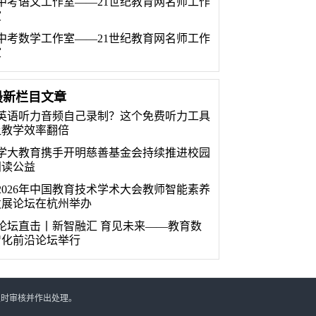
中考语文工作室——21世纪教育网名师工作
室
中考数学工作室——21世纪教育网名师工作
室
最新栏目文章
英语听力音频自己录制？这个免费听力工具
让教学效率翻倍
学大教育携手开明慈善基金会持续推进校园
阅读公益
2026年中国教育技术学术大会教师智能素养
发展论坛在杭州举办
论坛直击丨新智融汇 育见未来——教育数
智化前沿论坛举行
及时审核并作出处理。